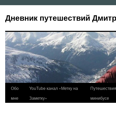
Перейти
к
Дневник путешествий Дмит
содержимому
Обо
YouTube канал «Метку на
Путешествия
мне
Заметку»
минибусе