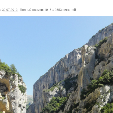
о
30.07.2013
|
Полный размер:
1915 × 2553
пикселей