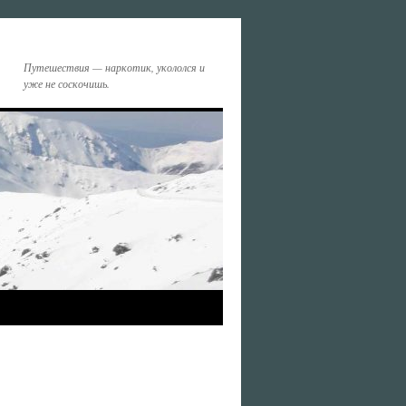
Путешествия — наркотик, укололся и
уже не соскочишь.