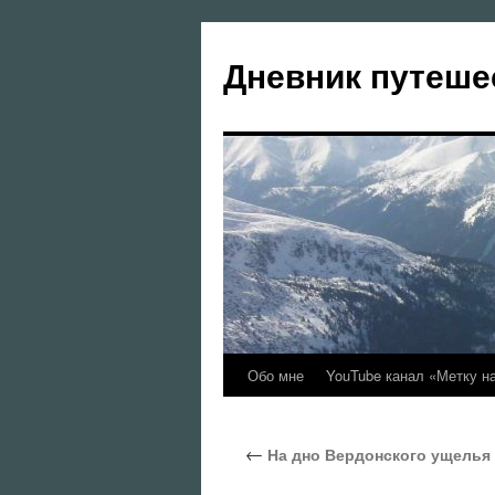
Перейти
к
Дневник путеше
содержимому
Обо мне
YouTube канал «Метку н
←
На дно Вердонского ущелья (