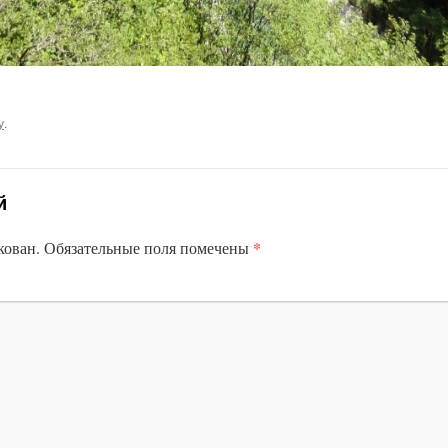
у
.
й
*
кован.
Обязательные поля помечены