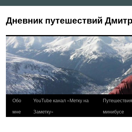
Перейти
к
Дневник путешествий Дмит
содержимому
Обо
YouTube канал «Метку на
Путешествия
мне
Заметку»
минибусе