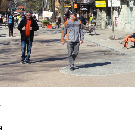
у
.
й