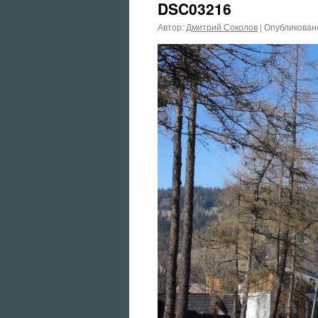
DSC03216
Автор:
Дмитрий Соколов
|
Опубликован