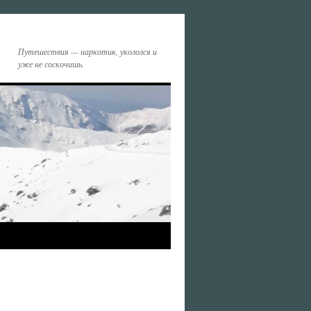
Путешествия — наркотик, укололся и
уже не соскочишь.