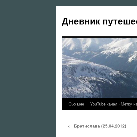
Перейти
к
Дневник путеше
содержимому
Обо мне
YouTube канал «Метку н
←
Братислава (25.04.2012)