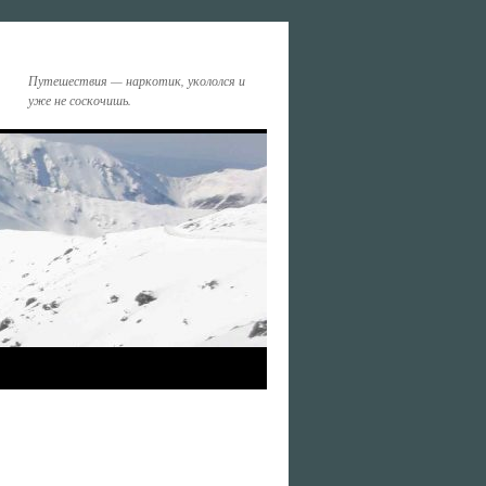
Путешествия — наркотик, укололся и
уже не соскочишь.