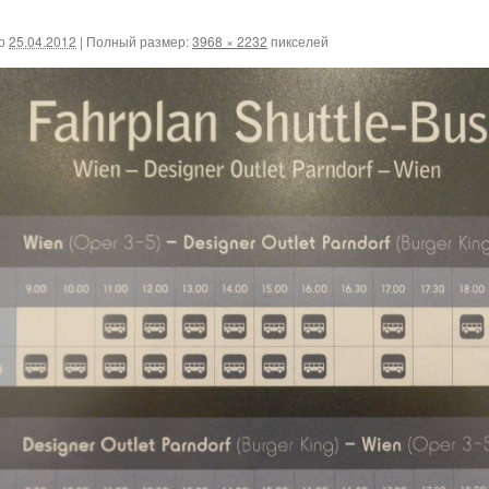
о
25.04.2012
|
Полный размер:
3968 × 2232
пикселей