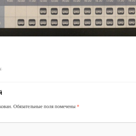
у
.
й
*
кован.
Обязательные поля помечены