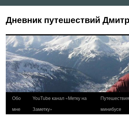
Перейти
к
Дневник путешествий Дмит
содержимому
Обо
YouTube канал «Метку на
Путешествия
мне
Заметку»
минибусе