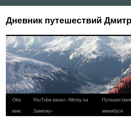
Перейти
к
Дневник путешествий Дмит
содержимому
Обо
YouTube канал «Метку на
Путешествия
мне
Заметку»
минибусе