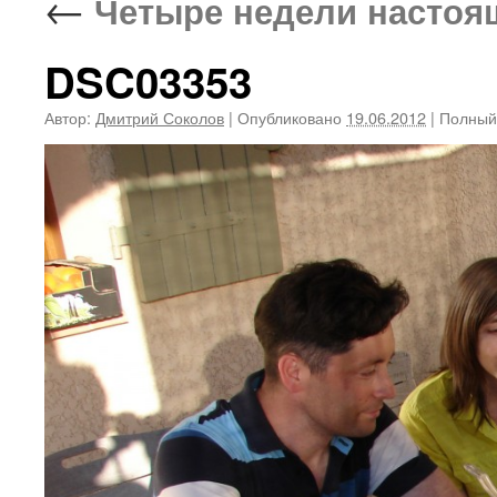
←
Четыре недели настоящ
DSC03353
Автор:
Дмитрий Соколов
|
Опубликовано
19.06.2012
|
Полный