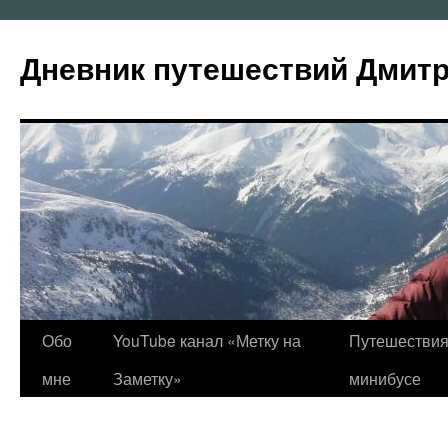
Перейти
к
Дневник путешествий Дмит
содержимому
Обо
YouTube канал «Метку на
Путешествия
мне
Заметку»
минибусе