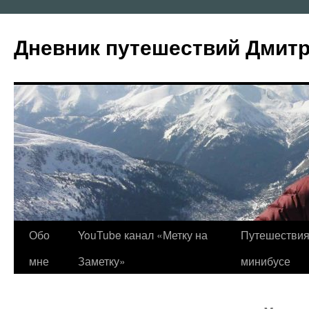
Перейти
к
Дневник путешествий Дмит
содержимому
Обо
YouTube канал «Метку на
Путешествия
мне
Заметку»
минибусе