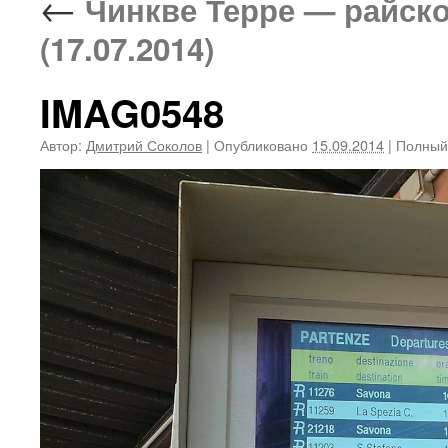
←
Чинкве Терре — райско
(17.07.2014)
IMAG0548
Автор:
Дмитрий Соколов
|
Опубликовано
15.09.2014
|
Полный