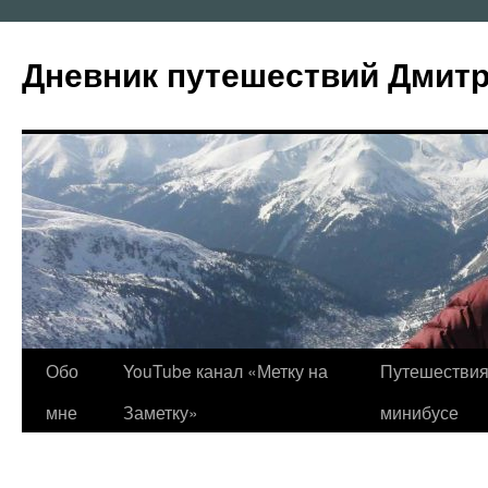
Перейти
к
Дневник путешествий Дмит
содержимому
Обо
YouTube канал «Метку на
Путешествия
мне
Заметку»
минибусе