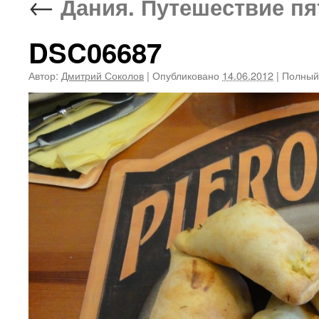
←
Дания. Путешествие пят
DSC06687
Автор:
Дмитрий Соколов
|
Опубликовано
14.06.2012
|
Полный