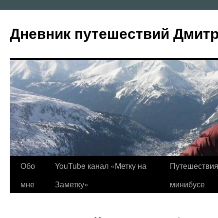
Перейти
к
Дневник путешествий Дмит
содержимому
Обо
YouTube канал «Метку на
Путешествия
мне
Заметку»
минибусе