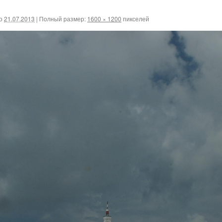
о
21.07.2013
|
Полный размер:
1600 × 1200
пикселей