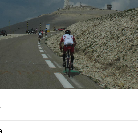
у
.
й