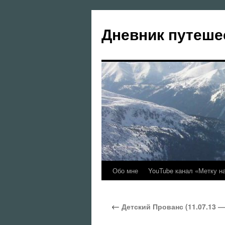
Перейти
к
Дневник путеше
содержимому
Обо мне
YouTube канал «Метку н
←
Детский Прованс (11.07.13 —