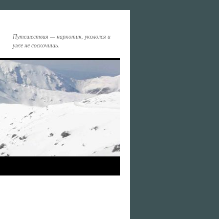
Путешествия — наркотик, укололся и
уже не соскочишь.