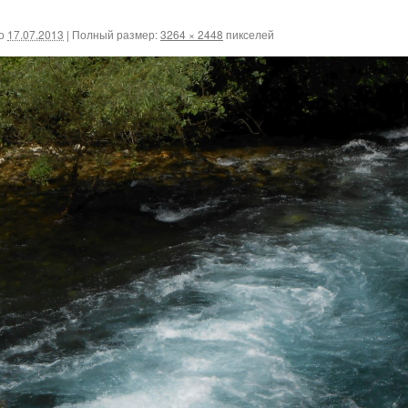
о
17.07.2013
|
Полный размер:
3264 × 2448
пикселей