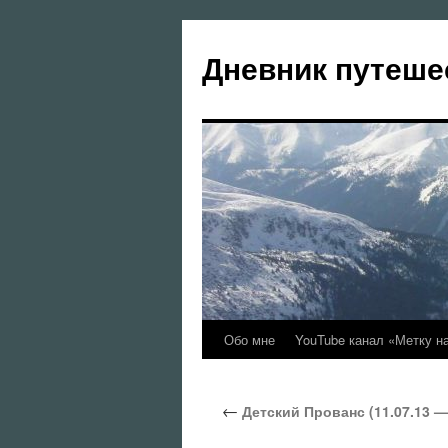
Перейти
к
Дневник путеше
содержимому
Обо мне
YouTube канал «Метку н
←
Детский Прованс (11.07.13 — 