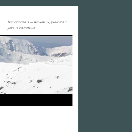
Путешествия — наркотик, укололся и
уже не соскочишь.