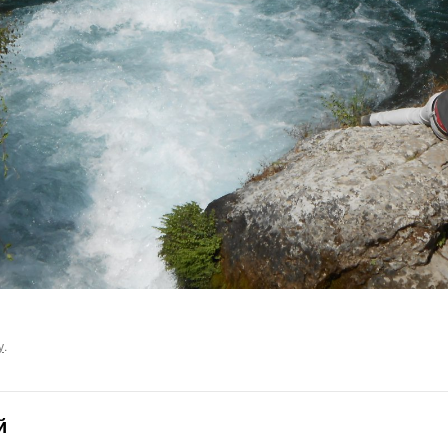
у
.
й