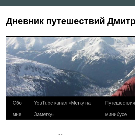
Перейти
к
Дневник путешествий Дмит
содержимому
Обо
YouTube канал «Метку на
Путешествия
мне
Заметку»
минибусе