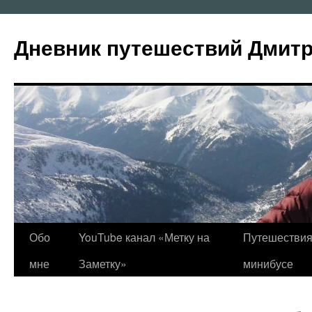
Перейти
к
Дневник путешествий Дмит
содержимому
Обо
YouTube канал «Метку на
Путешествия
мне
Заметку»
минибусе