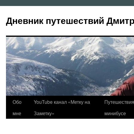
Перейти
к
Дневник путешествий Дмит
содержимому
Обо
YouTube канал «Метку на
Путешествия
мне
Заметку»
минибусе