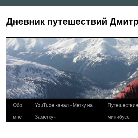
Перейти
к
Дневник путешествий Дмит
содержимому
Обо
YouTube канал «Метку на
Путешествия
мне
Заметку»
минибусе