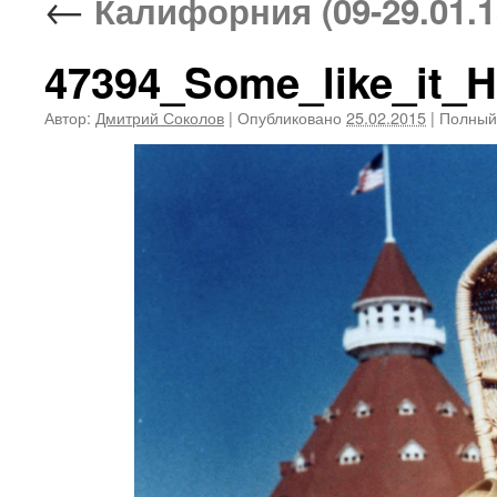
←
Калифорния (09-29.01.1
47394_Some_like_it_H
Автор:
Дмитрий Соколов
|
Опубликовано
25.02.2015
|
Полный