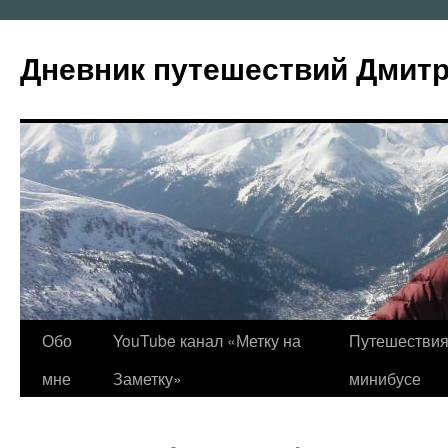
Перейти
к
Дневник путешествий Дмит
содержимому
Обо
YouTube канал «Метку на
Путешествия
мне
Заметку»
минибусе