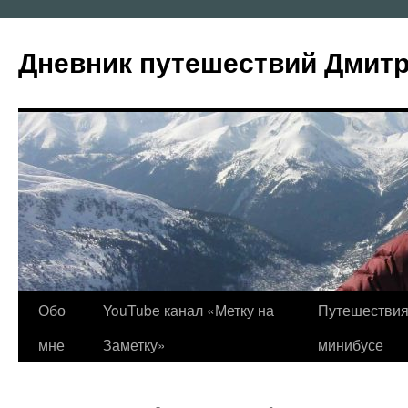
Перейти
к
Дневник путешествий Дмит
содержимому
Обо
YouTube канал «Метку на
Путешествия
мне
Заметку»
минибусе