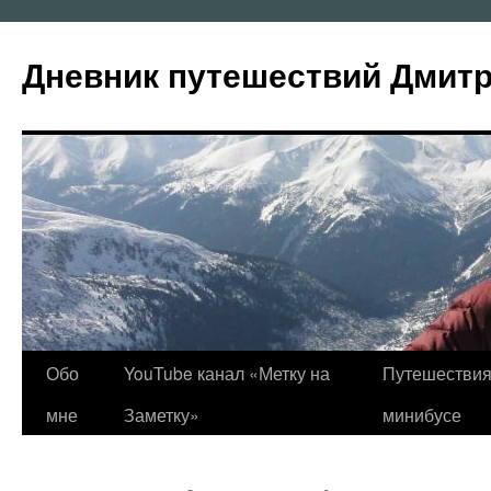
Перейти
к
Дневник путешествий Дмит
содержимому
Обо
YouTube канал «Метку на
Путешествия
мне
Заметку»
минибусе