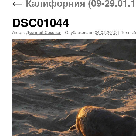
←
Калифорния (09-29.01.1
DSC01044
Автор:
Дмитрий Соколов
|
Опубликовано
04.03.2015
|
Полный