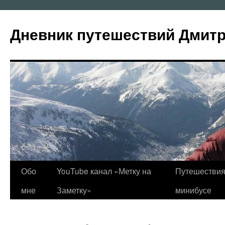
Перейти
к
Дневник путешествий Дмит
содержимому
Обо
YouTube канал «Метку на
Путешествия
мне
Заметку»
минибусе