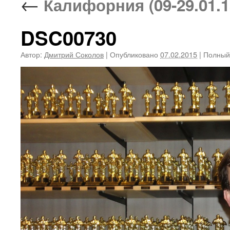
←
Калифорния (09-29.01.1
DSC00730
Автор:
Дмитрий Соколов
|
Опубликовано
07.02.2015
|
Полный