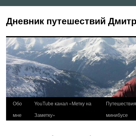
Перейти
к
Дневник путешествий Дмит
содержимому
Обо
YouTube канал «Метку на
Путешествия
мне
Заметку»
минибусе