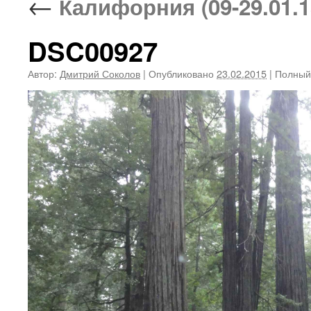
←
Калифорния (09-29.01.1
DSC00927
Автор:
Дмитрий Соколов
|
Опубликовано
23.02.2015
|
Полный