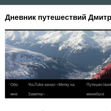
Перейти
к
Дневник путешествий Дмит
содержимому
Обо
YouTube канал «Метку на
Путешествия
мне
Заметку»
минибусе