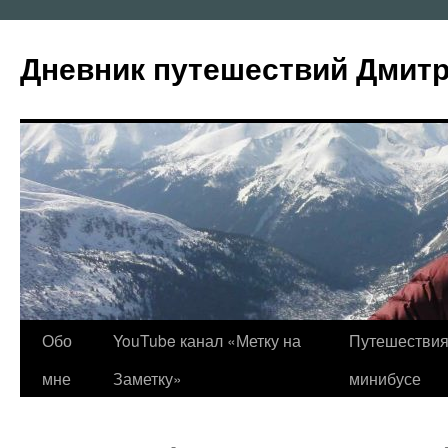
Перейти
к
Дневник путешествий Дмит
содержимому
Обо
YouTube канал «Метку на
Путешествия
мне
Заметку»
минибусе