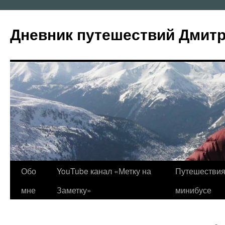
Перейти
к
Дневник путешествий Дмит
содержимому
Обо
YouTube канал «Метку на
Путешествия
мне
Заметку»
минибусе