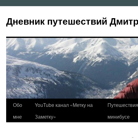
Перейти
к
Дневник путешествий Дмит
содержимому
Обо
YouTube канал «Метку на
Путешествия
мне
Заметку»
минибусе