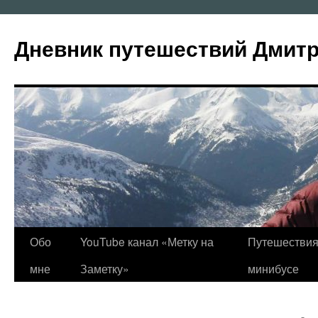
Перейти
к
Дневник путешествий Дмит
содержимому
Обо
YouTube канал «Метку на
Путешествия
мне
Заметку»
минибусе