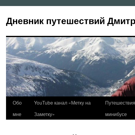
Перейти
к
Дневник путешествий Дмит
содержимому
Обо
YouTube канал «Метку на
Путешествия
мне
Заметку»
минибусе