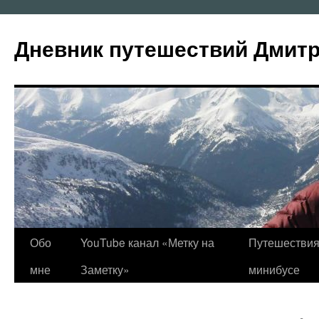
Перейти
к
Дневник путешествий Дмит
содержимому
Обо
YouTube канал «Метку на
Путешествия
мне
Заметку»
минибусе