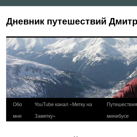
Перейти
к
Дневник путешествий Дмит
содержимому
Обо
YouTube канал «Метку на
Путешествия
мне
Заметку»
минибусе