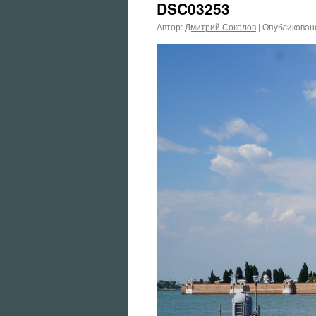
DSC03253
Автор:
Дмитрий Соколов
|
Опубликован