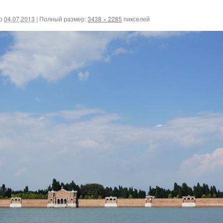
о
04.07.2013
|
Полный размер:
3438 × 2285
пикселей