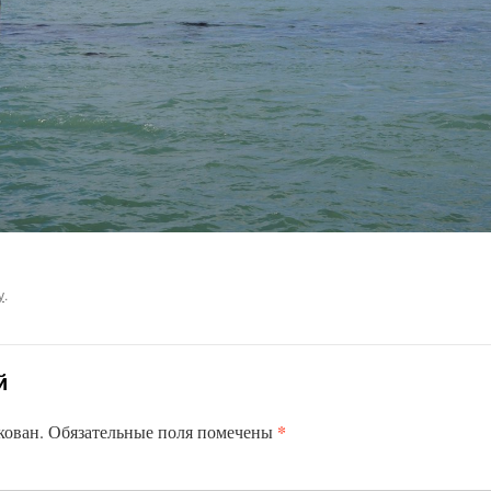
у
.
й
*
кован.
Обязательные поля помечены