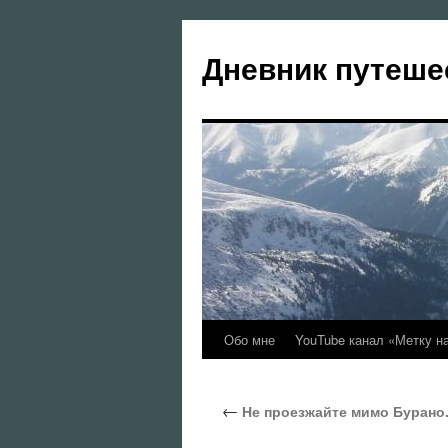
Перейти
к
Дневник путеше
содержимому
Обо мне
YouTube канал «Метку н
←
Не проезжайте мимо Бурано. 