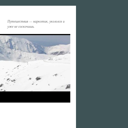
Путешествия — наркотик, укололся и
уже не соскочишь.