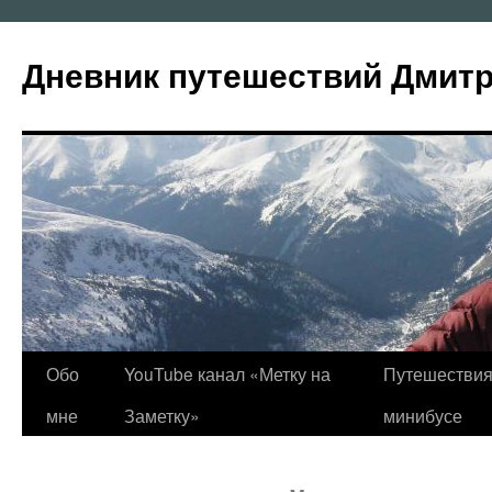
Перейти
к
Дневник путешествий Дмит
содержимому
Обо
YouTube канал «Метку на
Путешествия
мне
Заметку»
минибусе