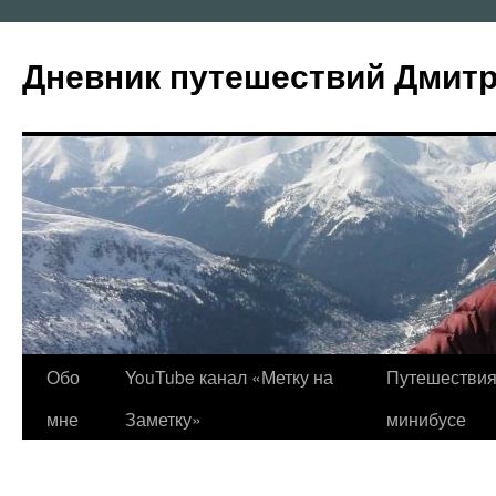
Перейти
к
Дневник путешествий Дмит
содержимому
Обо
YouTube канал «Метку на
Путешествия
мне
Заметку»
минибусе