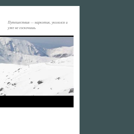
Путешествия — наркотик, укололся и
уже не соскочишь.