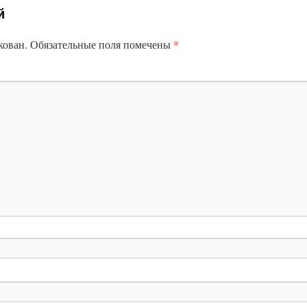
й
*
кован.
Обязательные поля помечены