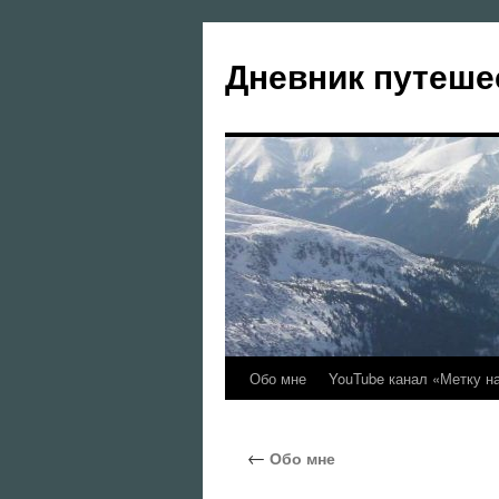
Перейти
к
Дневник путеше
содержимому
Обо мне
YouTube канал «Метку н
←
Обо мне