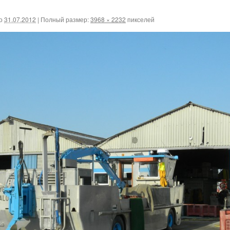
о
31.07.2012
|
Полный размер:
3968 × 2232
пикселей