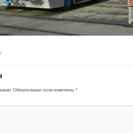
у
.
й
*
кован.
Обязательные поля помечены