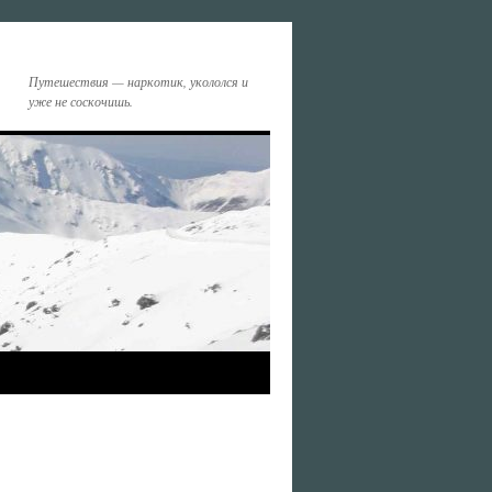
Путешествия — наркотик, укололся и
уже не соскочишь.