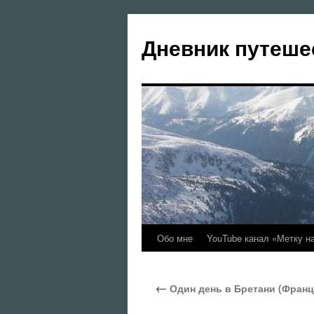
Перейти
к
Дневник путеше
содержимому
Обо мне
YouTube канал «Метку н
←
Один день в Бретани (Франци