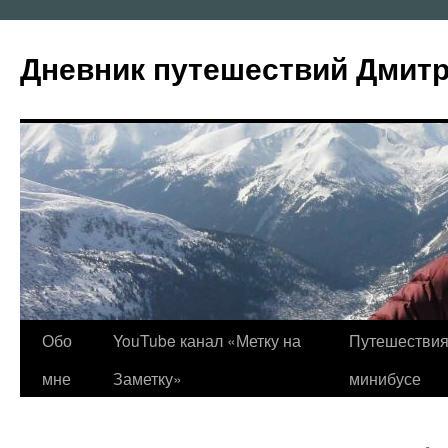
Перейти
к
Дневник путешествий Дмит
содержимому
Обо
YouTube канал «Метку на
Путешествия
мне
Заметку»
минибусе