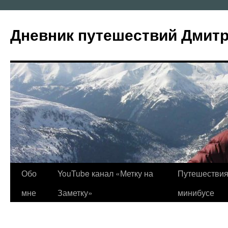
Перейти
к
Дневник путешествий Дмит
содержимому
Обо
YouTube канал «Метку на
Путешествия
мне
Заметку»
минибусе