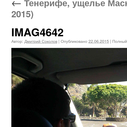
←
Тенерифе, ущелье Маск
2015)
IMAG4642
Автор:
Дмитрий Соколов
|
Опубликовано
22.06.2015
|
Полный