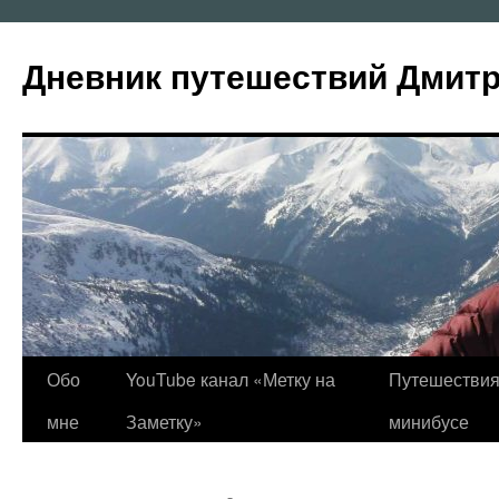
Перейти
к
Дневник путешествий Дмит
содержимому
Обо
YouTube канал «Метку на
Путешествия
мне
Заметку»
минибусе