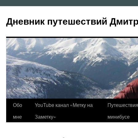
Перейти
к
Дневник путешествий Дмит
содержимому
Обо
YouTube канал «Метку на
Путешествия
мне
Заметку»
минибусе