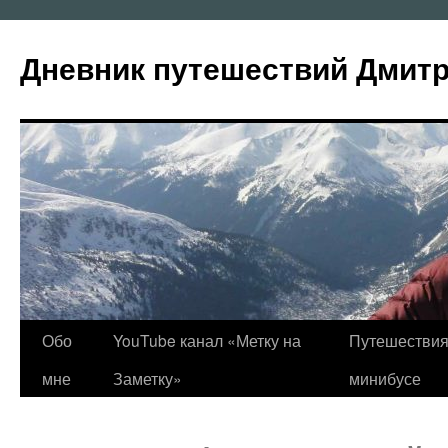
Перейти
к
Дневник путешествий Дмит
содержимому
Обо
YouTube канал «Метку на
Путешествия
мне
Заметку»
минибусе