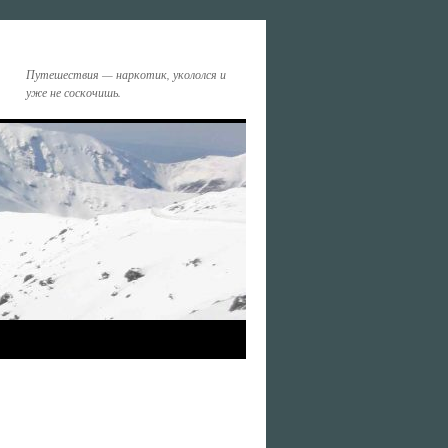
Путешествия — наркотик, укололся и
уже не соскочишь.