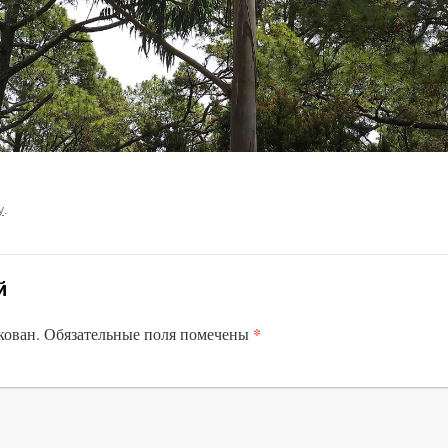
у
.
й
*
кован.
Обязательные поля помечены