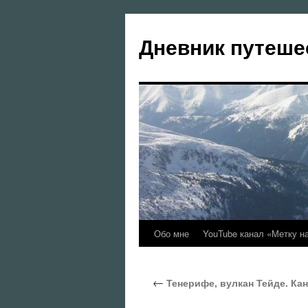
Перейти
к
Дневник путеше
содержимому
Обо мне
YouTube канал «Метку н
←
Тенерифе, вулкан Тейде. Кан