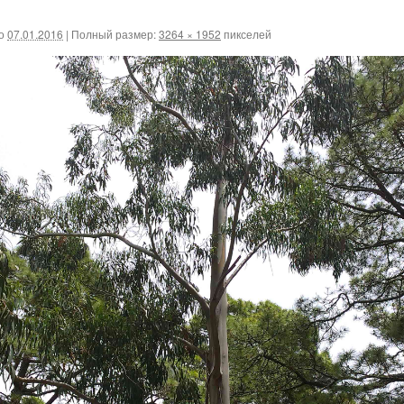
о
07.01.2016
|
Полный размер:
3264 × 1952
пикселей