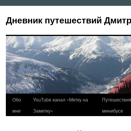
Перейти
к
Дневник путешествий Дмит
содержимому
Обо
YouTube канал «Метку на
Путешествия
мне
Заметку»
минибусе