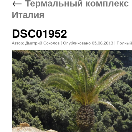
←
Термальный комплекс «
Италия
DSC01952
Автор:
Дмитрий Соколов
|
Опубликовано
05.06.2013
|
Полный