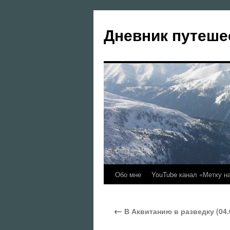
Перейти
к
Дневник путеше
содержимому
Обо мне
YouTube канал «Метку н
←
В Аквитанию в разведку (04.0