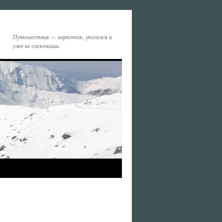
Путешествия — наркотик, укололся и
уже не соскочишь.