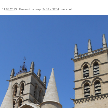
о
11.08.2013
|
Полный размер:
2448 × 3264
пикселей