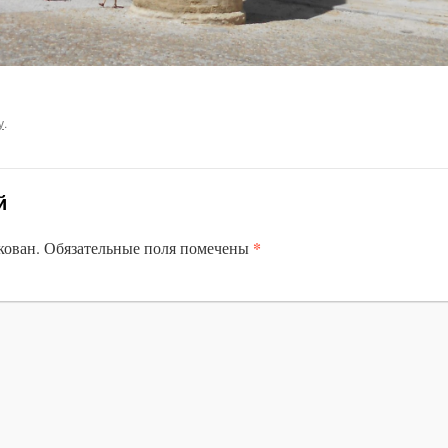
у
.
й
*
кован.
Обязательные поля помечены