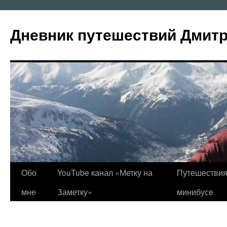
Перейти
к
Дневник путешествий Дмит
содержимому
Обо
YouTube канал «Метку на
Путешествия
мне
Заметку»
минибусе