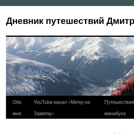
Перейти
к
Дневник путешествий Дмит
содержимому
Обо
YouTube канал «Метку на
Путешествия
мне
Заметку»
минибусе