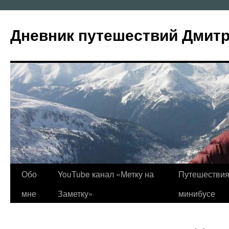
Перейти
к
Дневник путешествий Дмит
содержимому
Обо
YouTube канал «Метку на
Путешествия
мне
Заметку»
минибусе