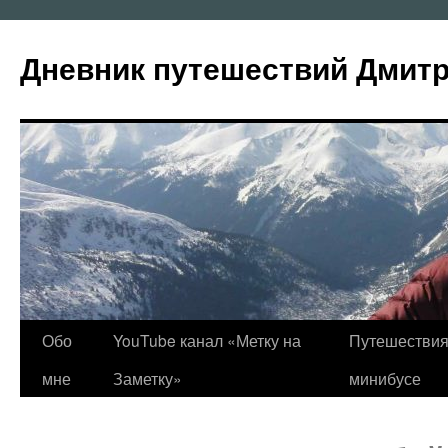
Перейти
к
Дневник путешествий Дмит
содержимому
Обо
YouTube канал «Метку на
Путешествия
мне
Заметку»
минибусе