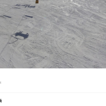
у
.
й