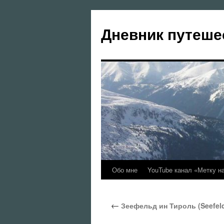
Перейти
к
Дневник путеше
содержимому
Обо мне
YouTube канал «Метку н
←
Зеефельд ин Тироль (Seefeld 