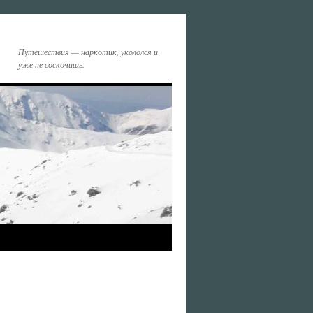
Путешествия — наркотик, укололся и
уже не соскочишь.