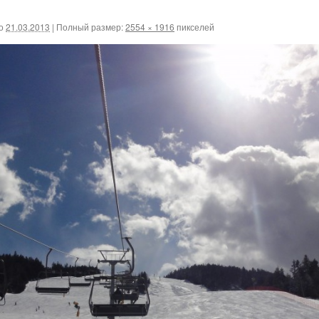
о
21.03.2013
|
Полный размер:
2554 × 1916
пикселей