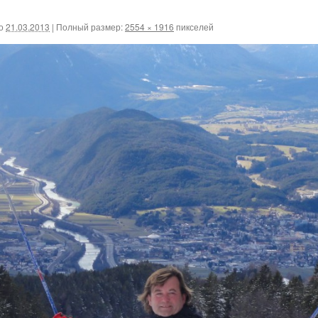
о
21.03.2013
|
Полный размер:
2554 × 1916
пикселей