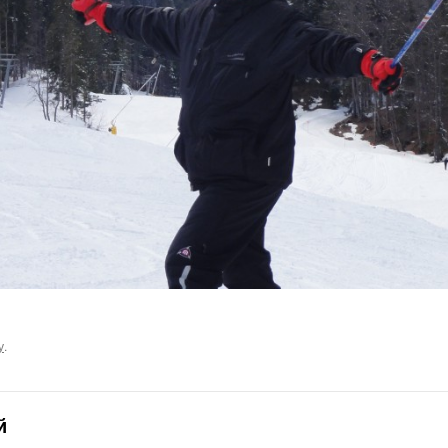
у
.
й