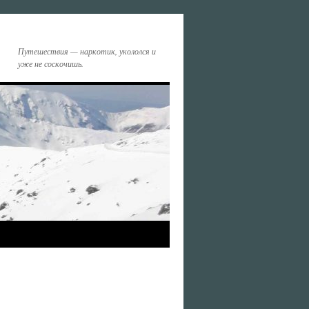
Путешествия — наркотик, укололся и
уже не соскочишь.