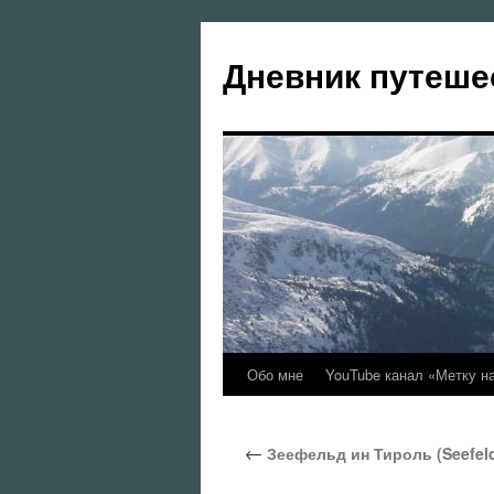
Перейти
к
Дневник путеше
содержимому
Обо мне
YouTube канал «Метку н
←
Зеефельд ин Тироль (Seefeld 