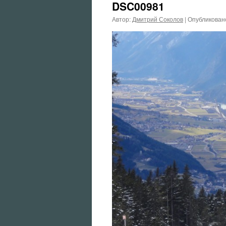
DSC00981
Автор:
Дмитрий Соколов
|
Опубликован